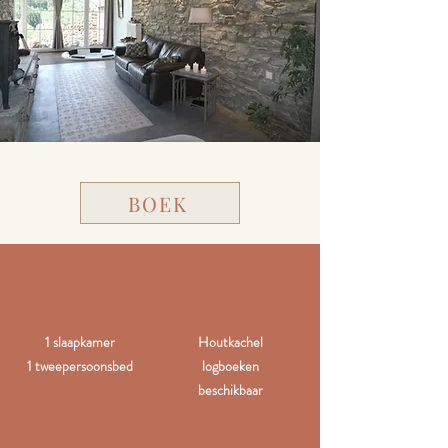
BOEK
1 slaapkamer
Houtkachel
1 tweepersoonsbed
logboeken
beschikbaar