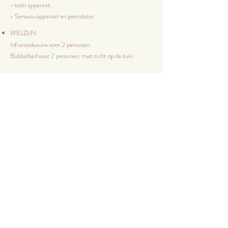
- tosti apparaat.
- Senseo-apparaat en percolator.
WELZIJN
Infraroodsauna voor 2 personen.
Bubbelbad voor 2 personen. met zicht op de tuin.
TERRAS, TUIN, PARKEREN
Terras op het westen inclusief:
Tafel, stoelen en parasol (beschikbaar in het seizoen). 4
zitplaatsen
Niet omheinde tuin gelegen aan de achterzijde van het
gebouw.
Houtskoolbarbecue (houtskool om mee te nemen).
Prive parkeerplaats voor 1 auto.
GEMAK
Babyuitrusting: babybedje, kinderstoel.
Beddengoed: elk bed is voorzien van
matrasbeschermers, kussen(s) en dekbed(den).