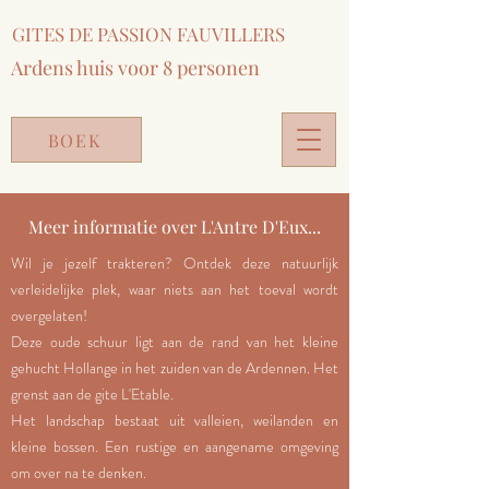
GITES DE PASSION FAUVILLERS
Ardens huis voor 8 personen
BOEK
Meer informatie over L'Antre D'Eux...
Wil je jezelf trakteren? Ontdek deze natuurlijk
verleidelijke plek, waar niets aan het toeval wordt
overgelaten!
Deze oude schuur ligt aan de rand van het kleine
gehucht Hollange in het zuiden van de Ardennen. Het
grenst aan de gite L'Etable.
Het landschap bestaat uit valleien, weilanden en
kleine bossen. Een rustige en aangename omgeving
om over na te denken.