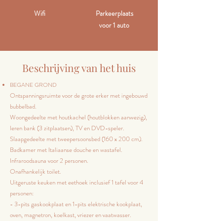
Wifi
Parkeerplaats
voor 1 auto
Beschrijving van het huis
BEGANE GROND
Ontspanningsruimte voor de grote erker met ingebouwd
bubbelbad.
Woongedeelte met houtkachel (houtblokken aanwezig),
leren bank (3 zitplaatsen), TV en DVD-speler.
Slaapgedeelte met tweepersoonsbed (160 x 200 cm).
Badkamer met Italiaanse douche en wastafel.
Infraroodsauna voor 2 personen.
Onafhankelijk toilet.
Uitgeruste keuken met eethoek inclusief 1 tafel voor 4
personen:
- 3-pits gaskookplaat en 1-pits elektrische kookplaat,
oven, magnetron, koelkast, vriezer en vaatwasser.