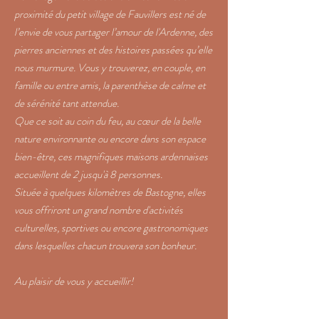
proximité du petit village de Fauvillers est né de
l’envie de vous partager l’amour de l'Ardenne, des
pierres anciennes et des histoires passées qu’elle
nous murmure. Vous y trouverez, en couple, en
famille ou entre amis, la parenthèse de calme et
de sérénité tant attendue.
Que ce soit au coin du feu, au cœur de la belle
nature environ
nante ou encore dans
son espace
bien-être, c
es magnifiques maisons ardennaises
accueillent de 2 jusqu'à 8 personnes.
Située à quelques kilomètres de Bastogne, elles
vous offriront un grand nombre d'activités
culturelles, sportives ou encore gastronomiques
dans lesquelles chacun trouvera son bonheur.
Au plaisir de vous y accueillir!