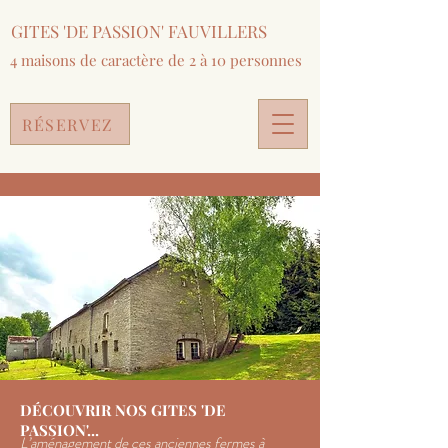
GITES 'DE PASSION' FAUVILLERS
4 maisons de caractère de 2 à 10 personnes
RÉSERVEZ
DÉCOUVRIR NOS GITES 'DE
PASSION'...
L’aménagement de ces anciennes fermes à