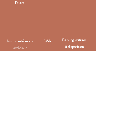
l'autre
Parking voitures
Jacuzzi intérieur -
Wifi
à disposition
extérieur
sauna infra rouge