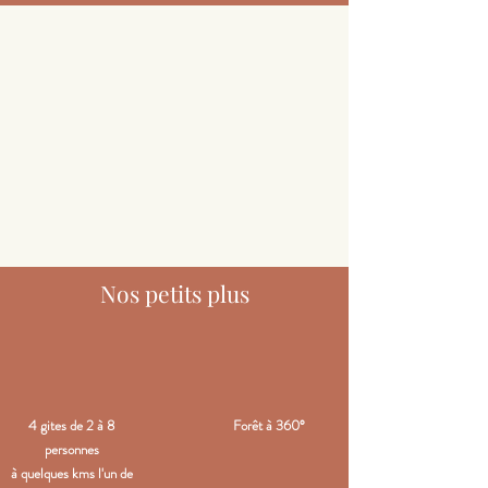
Nos petits plus
4 gites de 2 à 8
Forêt à 360°
personnes
à quelques kms l'un de